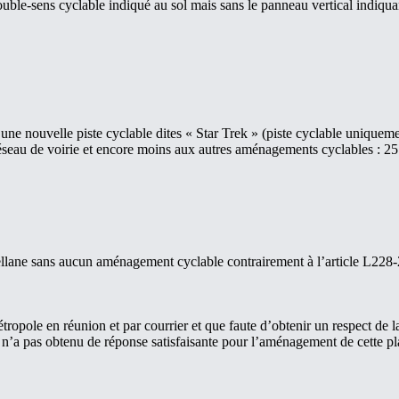
uble-sens cyclable indiqué au sol mais sans le panneau vertical indiquan
ne nouvelle piste cyclable dites « Star Trek » (piste cyclable uniquemen
réseau de voirie et encore moins aux autres aménagements cyclables : 25 m
stellane sans aucun aménagement cyclable contrairement à l’article L228
opole en réunion et par courrier et que faute d’obtenir un respect de la 
es n’a pas obtenu de réponse satisfaisante pour l’aménagement de cette pl