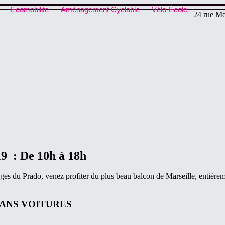
Ecomobilite
Aménagement Cyclable
Vélo-École
24 rue Mo
19 :
De 10h à 18h
ges du Prado, venez profiter du plus beau balcon de Marseille, entièrem
SANS VOITURES