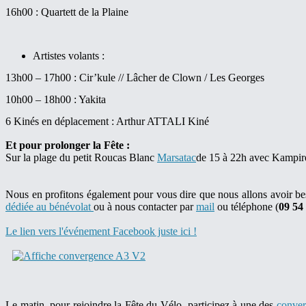
16h00 : Quartett de la Plaine
Artistes volants :
13h00 – 17h00 : Cir’kule // Lâcher de Clown / Les Georges
10h00 – 18h00 : Yakita
6 Kinés en déplacement : Arthur ATTALI Kiné
Et pour prolonger la Fête :
Sur la plage du petit Roucas Blanc
Marsatac
de 15 à 22h avec Kampire
Nous en profitons également pour vous dire que nous allons avoir beso
dédiée au bénévolat
ou à nous contacter par
mail
ou téléphone (
09 54
Le lien vers l'événement Facebook juste ici !
Le matin, pour rejoindre la Fête du Vélo, participez à une des
conver