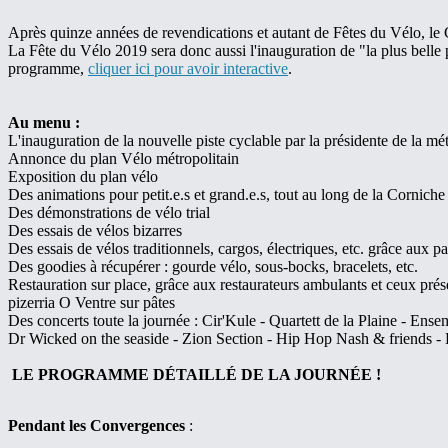
Après quinze années de revendications et autant de Fêtes du Vélo, le Col
La Fête du Vélo 2019 sera donc aussi l'inauguration de "la plus belle p
programme,
cliquer ici pour avoir interactive
.
Au menu :
L'inauguration de la nouvelle piste cyclable par la présidente de la mé
Annonce du plan Vélo métropolitain
Exposition du plan vélo
Des animations pour petit.e.s et grand.e.s, tout au long de la Corniche
Des démonstrations de vélo trial
Des essais de vélos bizarres
Des essais de vélos traditionnels, cargos, électriques, etc. grâce aux pa
Des goodies à récupérer : gourde vélo, sous-bocks, bracelets, etc.
Restauration sur place, grâce aux restaurateurs ambulants et ceux prés
pizerria O Ventre sur pâtes
Des concerts toute la journée : Cir'Kule - Quartett de la Plaine - En
Dr Wicked on the seaside - Zion Section - Hip Hop Nash & friends - 
LE PROGRAMME DÉTAILLÉ DE LA JOURNÉE !
Pendant les Convergences
: