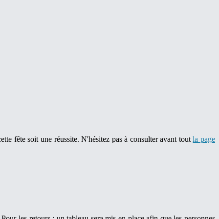
te fête soit une réussite. N'hésitez pas à consulter avant tout
la page
. Pour les retours : un tableau sera mis en place afin que les personnes