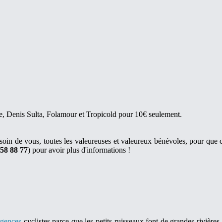
, Denis Sulta, Folamour et Tropicold pour 10€ seulement.
in de vous, toutes les valeureuses et valeureux bénévoles, pour que cet
 58 88 77
) pour avoir plus d'informations !
gences
cyclistes parce que les petits ruisseaux font de grandes rivières