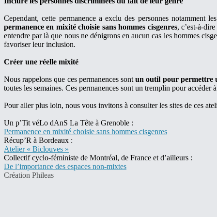
Inclure les personnes discriminées du fait de leur genre
Cependant, cette permanence a exclu des personnes notamment les 
permanence en mixité choisie sans hommes cisgenres
, c’est-à-dir
entendre par là que nous ne dénigrons en aucun cas les hommes cisge
favoriser leur inclusion.
Créer une réelle mixité
Nous rappelons que ces permanences sont
un outil pour permettre u
toutes les semaines. Ces permanences sont un tremplin pour accéder à un
Pour aller plus loin, nous vous invitons à consulter les sites de ces atel
Un p’Tit véLo dAnS La Tête à Grenoble :
Permanence en mixité choisie sans hommes cisgenres
Récup’R à Bordeaux :
Atelier « Biclouves »
Collectif cyclo-féministe de Montréal, de France et d’ailleurs :
De l’importance des espaces non-mixtes
Création Phileas