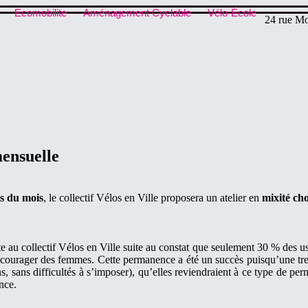
Ecomobilite
Aménagement Cyclable
Vélo-École
24 rue Mo
mensuelle
s du mois
, le collectif Vélos en Ville proposera un atelier en
mixité cho
u collectif Vélos en Ville suite au constat que seulement 30 % des usa
écourager des femmes. Cette permanence a été un succès puisqu’une tre
ains, sans difficultés à s’imposer), qu’elles reviendraient à ce type de 
nce.