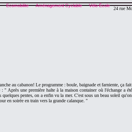
Ecomobilite
Aménagement Cyclable
Vélo-École
24 rue Mo
nche au cabanon! Le programme : boule, baignade et farniente, ça fait 
: " Après une première halte à la maison container où l'échange a été r
quelques pentes, on a enfin vu la mer. C'est sous un beau soleil qu'on a
tour en soirée en train vers la grande calanque. "