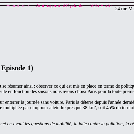
Ecomobilite
Aménagement Cyclable
Vélo-École
24 rue Mo
 Episode 1)
 se résumer ainsi : observer ce qui est mis en place en terme de politique
ville en fonction des saisons nous avons choisi Paris pour la toute premi
ur enterrer la journée sans voiture, Paris la déterre depuis l'année dern
multipliée par cinq pour atteindre presque 38 km², soit 45% du territoir
Il met en avant les questions de mobilité, la lutte contre la pollution, la