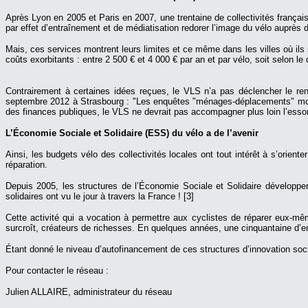
Après Lyon en 2005 et Paris en 2007, une trentaine de collectivités frança
par effet d’entraînement et de médiatisation redorer l’image du vélo auprès d
Mais, ces services montrent leurs limites et ce même dans les villes où ils so
coûts exorbitants : entre 2 500 € et 4 000 € par an et par vélo, soit selon l
Contrairement à certaines idées reçues, le VLS n’a pas déclencher le ren
septembre 2012 à Strasbourg : "Les enquêtes "ménages-déplacements" montre
des finances publiques, le VLS ne devrait pas accompagner plus loin l’esso
L’Économie Sociale et Solidaire (ESS) du vélo a de l’avenir
Ainsi, les budgets vélo des collectivités locales ont tout intérêt à s’orie
réparation.
Depuis 2005, les structures de l’Économie Sociale et Solidaire développen
solidaires ont vu le jour à travers la France ! [3]
Cette activité qui a vocation à permettre aux cyclistes de réparer eux-mê
surcroît, créateurs de richesses. En quelques années, une cinquantaine d’e
Étant donné le niveau d’autofinancement de ces structures d’innovation social
Pour contacter le réseau :
Julien ALLAIRE, administrateur du réseau