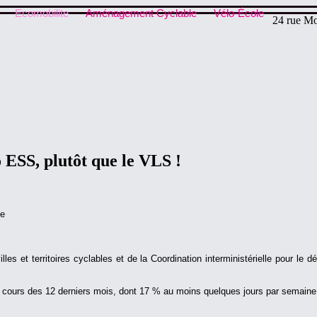
Ecomobilite
Aménagement Cyclable
Vélo-École
24 rue Mo
 ESS, plutôt que le VLS !
ge
es et territoires cyclables et de la Coordination interministérielle pour le 
au cours des 12 derniers mois, dont 17 % au moins quelques jours par semaine