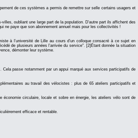
oppement de ces systèmes a permis de remettre sur selle certains usagers et
illes, oubliant une large part de la population. D’autre part ils affichent des
r qui ne paye que son abonnement annuel mais pour les collectivités !
ste à l’université de Lille au cours d’un colloque consacré à ce sujet en
édé de plusieurs années l’arrivée du service". [2]
Étant donnée la situation
ovence, démonter leur système.
nnel. Cela passe notamment par un appui marqué aux services participatifs de
mentaires au travail des vélocistes : plus de 65 ateliers participatifs et
économie circulaire, locale et sobre en énergie, les ateliers vélo sont de
iculièrement efficace et rentable.