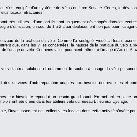
ises s’est équipée d’un système de Vélos en Libre-Service. Certes, le dével
’élus locaux réfractaires.
nt très utilisés : d’une part ils sont uniquement développés dans les centres-v
e degré d’utilisation, un coût de 1 à 2 € par déplacement non pas pour l’usage
ouveau de la pratique du vélo. Comme l’a souligné Frédéric Héran, économi
nt que, dans les villes concernées, la hausse de la pratique du vélo a préc
r de l’usage du vélo. Certaines villes pourraient même, à l’image d’Aix-en-Pr
nter vers d’autres solutions et notamment le soutien à l’usage du vélo perso
t des services d’auto-réparation adaptés aux besoins des cyclistes et complé
mes leur bicyclette répond à un besoin grandissant. En mettant en place une 
mplois ont été créés dans les ateliers vélo du réseau L’Heureux Cyclage.
e, l’investissement des collectivités locales dans cette activité s’avère part